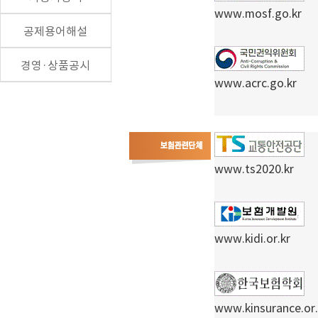
www.mosf.go.kr
공제용어해설
경영·상품공시
www.acrc.go.kr
www.ts2020.kr
www.kidi.or.kr
www.kinsurance.or.