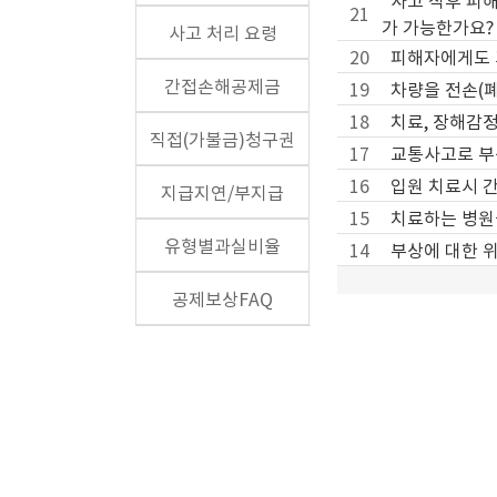
사고 직후 피
21
가 가능한가요?
사고 처리 요령
20
피해자에게도 
간접손해공제금
19
차량을 전손(
18
치료, 장해감
직접(가불금)청구권
17
교통사고로 부
16
입원 치료시 
지급지연/부지급
15
치료하는 병원
유형별과실비율
14
부상에 대한 
공제보상FAQ