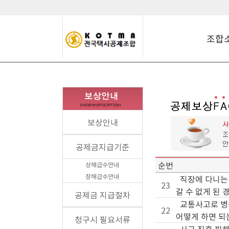
조합
보상안내
공제금지급기준
순번
상해급수안내
장해급수안내
직장에 다니는
23
갈 수 없게 된 
공제금 지급절차
교통사고로 병
22
어떻게 하면 되
청구시 필요서류