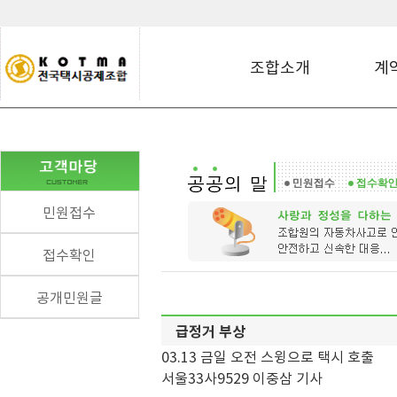
조합소개
계
민원접수
접수확인
공개민원글
급정거 부상
03.13 금일 오전 스윙으로 택시 호출
서울33사9529 이중삼 기사