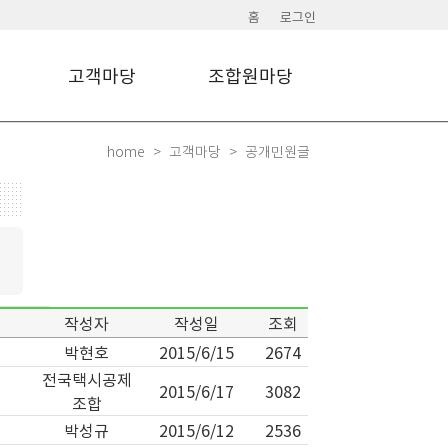
홈
로그인
고객마당
조합원마당
home
고객마당
공개민원글
작성자
작성일
조회
박현호
2015/6/15
2674
전국택시공제
2015/6/17
3082
조합
박성규
2015/6/12
2536