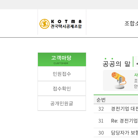
조합
민원접수
접수확인
순번
공개민원글
32
경전기업 대전
31
Re: 경전기
30
담당자가 보험