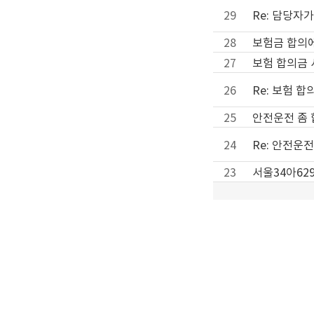
29
Re: 담당자
28
보험금 합의에
27
보험 합의금 
26
Re: 보험 
25
안전운전 좀 
24
Re: 안전운전
23
서울34아62